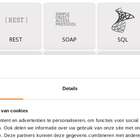
REST
SOAP
SQL
SQL Server
Azure
Geonovum
Details
 van cookies
ent en advertenties te personaliseren, om functies voor social
. Ook delen we informatie over uw gebruik van onze site met on
Oracle
MongoDB
Microservice
e. Deze partners kunnen deze gegevens combineren met andere i