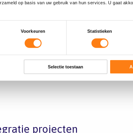
erzameld op basis van uw gebruik van hun services. U gaat akk
Voorkeuren
Statistieken
pache Tomcat
SOA
ASP.net
Selectie toestaan
A
egratie projecten