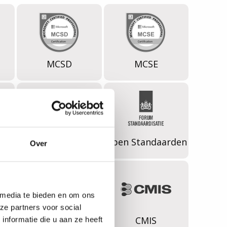
MCSD
MCSE
VNG Realisatie
Open Standaarden
Over
 media te bieden en om ons
ze partners voor social
s
TOGAF
CMIS
nformatie die u aan ze heeft