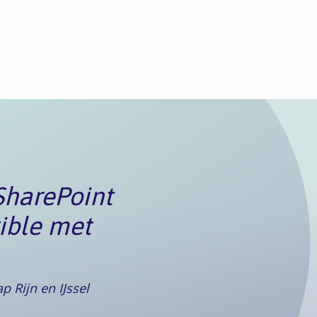
SharePoint
ible met
p Rijn en IJssel