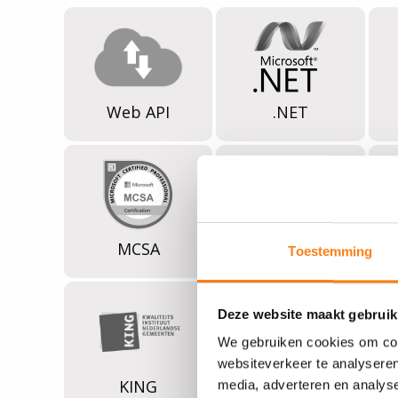
Web API
.NET
MCSA
MTA
Toestemming
Deze website maakt gebruik
We gebruiken cookies om cont
websiteverkeer te analyseren
KING
Progress
media, adverteren en analys