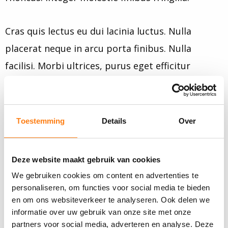
Cras quis lectus eu dui lacinia luctus. Nulla
placerat neque in arcu porta finibus. Nulla
facilisi. Morbi ultrices, purus eget efficitur
scelerisque, augue ante placerat eros, a placerat
enim turpis in ex. Integer finibus leo tristique
laoreet feugiat. Etiam ante justo, finibus eu
Toestemming
Details
Over
neque non, gravida pellentesque est.
Pellentesque fringilla sodales convallis. Cras
Deze website maakt gebruik van cookies
efficitur mauris id lectus pulvinar, in consequat
We gebruiken cookies om content en advertenties te
justo bibendum. Vivamus commodo arcu non
personaliseren, om functies voor social media te bieden
en om ons websiteverkeer te analyseren. Ook delen we
odio posuere, vitae elementum ante dapibus.
informatie over uw gebruik van onze site met onze
Suspendisse maximus leo at neque accumsan
partners voor social media, adverteren en analyse. Deze