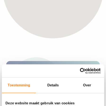
Heeft u vragen? Neem
vrijblijvend contact op met ons.
Toestemming
Details
Over
info@foxdevelopment.nl
Deze website maakt gebruik van cookies