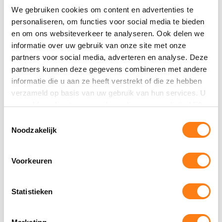
We gebruiken cookies om content en advertenties te
030 2324 350
personaliseren, om functies voor social media te bieden
en om ons websiteverkeer te analyseren. Ook delen we
informatie over uw gebruik van onze site met onze
partners voor social media, adverteren en analyse. Deze
partners kunnen deze gegevens combineren met andere
informatie die u aan ze heeft verstrekt of die ze hebben
verzameld op basis van uw gebruik van hun services. U
gaat akkoord met onze cookies als u onze website blijft
gebruiken.
Toestemmingsselectie
Noodzakelijk
Voorkeuren
Statistieken